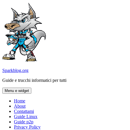
Vai
al
contenuto
Sparkblog.org
Guide e trucchi informatici per tutti
Menu e widget
Home
About
Contattami
Guide Linux
Guide p2p
Privacy Policy