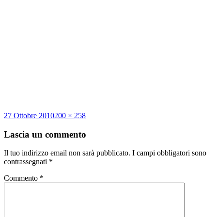
Scritto
Dimensione
27 Ottobre 2010
200 × 258
il
reale
Lascia un commento
Il tuo indirizzo email non sarà pubblicato.
I campi obbligatori sono
contrassegnati
*
Commento
*