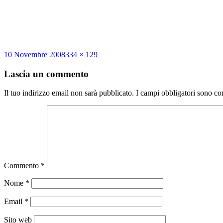
Scritto
Dimensione
10 Novembre 2008
334 × 129
il
reale
Lascia un commento
Il tuo indirizzo email non sarà pubblicato.
I campi obbligatori sono co
Commento
*
Nome
*
Email
*
Sito web