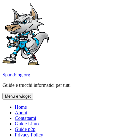
Vai
al
contenuto
Sparkblog.org
Guide e trucchi informatici per tutti
Menu e widget
Home
About
Contattami
Guide Linux
Guide p2p
Privacy Policy