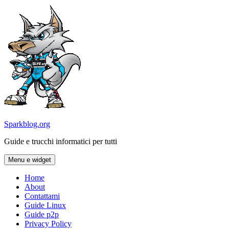
Vai
al
contenuto
Sparkblog.org
Guide e trucchi informatici per tutti
Menu e widget
Home
About
Contattami
Guide Linux
Guide p2p
Privacy Policy