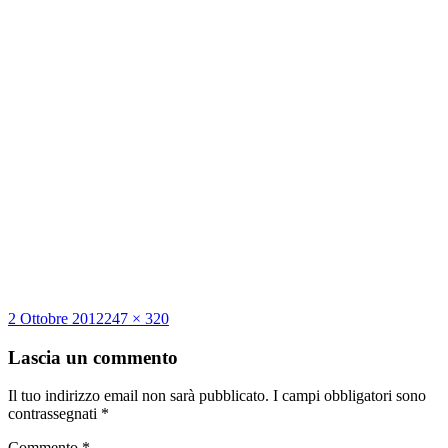
Scritto
Dimensione
2 Ottobre 2012
247 × 320
il
reale
Lascia un commento
Il tuo indirizzo email non sarà pubblicato.
I campi obbligatori sono
contrassegnati
*
Commento
*