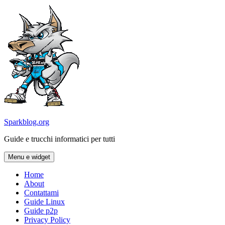
Vai
al
contenuto
Sparkblog.org
Guide e trucchi informatici per tutti
Menu e widget
Home
About
Contattami
Guide Linux
Guide p2p
Privacy Policy