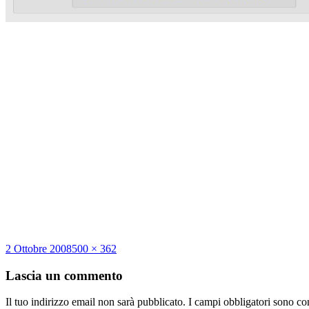
Scritto
Dimensione
2 Ottobre 2008
500 × 362
il
reale
Lascia un commento
Il tuo indirizzo email non sarà pubblicato.
I campi obbligatori sono co