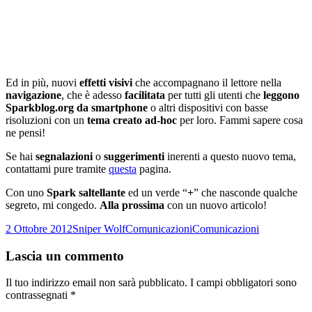
Ed in più, nuovi
effetti visivi
che accompagnano il lettore nella
navigazione
, che è adesso
facilitata
per tutti gli utenti che
leggono
Sparkblog.org da smartphone
o altri dispositivi con basse
risoluzioni con un
tema creato ad-hoc
per loro. Fammi sapere cosa
ne pensi!
Se hai
segnalazioni
o
suggerimenti
inerenti a questo nuovo tema,
contattami pure tramite
questa
pagina.
Con uno
Spark saltellante
ed un verde “
+
” che nasconde qualche
segreto, mi congedo.
Alla prossima
con un nuovo articolo!
Scritto
Autore
Categorie
Tag
2 Ottobre 2012
Sniper Wolf
Comunicazioni
Comunicazioni
il
Lascia un commento
Il tuo indirizzo email non sarà pubblicato.
I campi obbligatori sono
contrassegnati
*