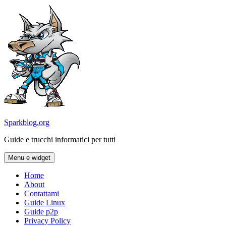
Vai
al
contenuto
Sparkblog.org
Guide e trucchi informatici per tutti
Menu e widget
Home
About
Contattami
Guide Linux
Guide p2p
Privacy Policy