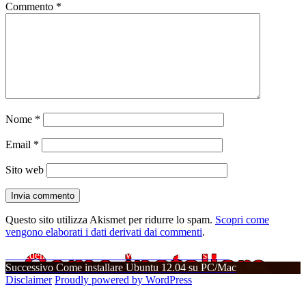
Commento
*
Nome
*
Email
*
Sito web
Questo sito utilizza Akismet per ridurre lo spam.
Scopri come
vengono elaborati i dati derivati dai commenti
.
Navigazione
Articolo
Precedente
Come installare Windows 8 RTM su PC
precedente:
Articolo
Successivo
Come installare Ubuntu 12.04 su PC/Mac
articoli
successivo:
Disclaimer
Proudly powered by WordPress