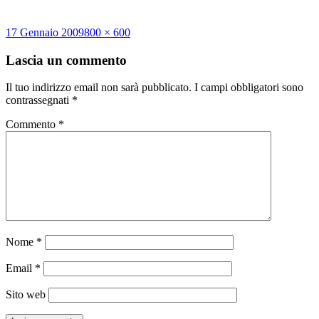
Scritto
Dimensione
17 Gennaio 2009
800 × 600
il
reale
Lascia un commento
Il tuo indirizzo email non sarà pubblicato.
I campi obbligatori sono
contrassegnati
*
Commento
*
Nome
*
Email
*
Sito web