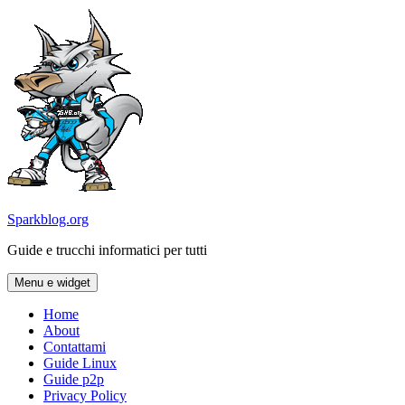
Vai
al
contenuto
Sparkblog.org
Guide e trucchi informatici per tutti
Menu e widget
Home
About
Contattami
Guide Linux
Guide p2p
Privacy Policy