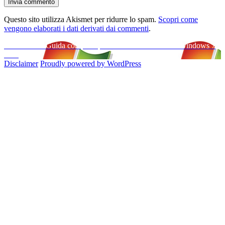
Questo sito utilizza Akismet per ridurre lo spam.
Scopri come
vengono elaborati i dati derivati dai commenti
.
Navigazione
Pubblicato in
Guida completa per scaricare ed installare Windows 7
Beta
articoli
Disclaimer
Proudly powered by WordPress