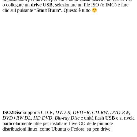
o collegare un
drive USB
, selezionare un file ISO (o IMG) e fare
clic sul pulsante “
Start Burn
“. Questo è tutto
ISO2Disc
supporta CD-R,
DVD-R
,
DVD+R
,
CD-RW
,
DVD-RW
,
DVD+RW DL
,
HD DVD
,
Blu-ray Disc
e unità flash
USB
e si rivela
particolarmente utile per installare Live CD delle piu note
distribuzioni linux, come Ubuntu o Fedora, su pen drive.