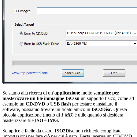
Se siamo alla ricerca di un’
applicazione
molto
semplice per
masterizzare un file immagine ISO su
un supporto fisico, come ad
esempio un
CD/DVD
o
USB flash
per testare e installare il
software, possiamo trovare un fidato amico in
ISO2Disc
. Questa
piccola applicazione (meno di
1 MB
) è utile quando si desidera
masterizzare file
ISO
e
IMG
.
Semplice e facile da usare,
ISO2Disc
non richiede complicate
impostazioni per fare ciò per cui è nato. Basta inserire un CD/DVD