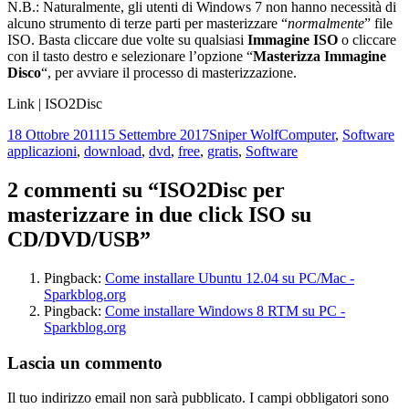
N.B.: Naturalmente, gli utenti di Windows 7 non hanno necessità di
alcuno strumento di terze parti per masterizzare “
normalmente
” file
ISO. Basta cliccare due volte su qualsiasi
Immagine ISO
o cliccare
con il tasto destro e selezionare l’opzione “
Masterizza Immagine
Disco
“, per avviare il processo di masterizzazione.
Link | ISO2Disc
Scritto
Autore
Categorie
Ta
18 Ottobre 2011
15 Settembre 2017
Sniper Wolf
Computer
,
Software
il
applicazioni
,
download
,
dvd
,
free
,
gratis
,
Software
2 commenti su “ISO2Disc per
masterizzare in due click ISO su
CD/DVD/USB”
Pingback:
Come installare Ubuntu 12.04 su PC/Mac -
Sparkblog.org
Pingback:
Come installare Windows 8 RTM su PC -
Sparkblog.org
Lascia un commento
Il tuo indirizzo email non sarà pubblicato.
I campi obbligatori sono