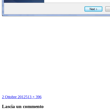
Scritto
Dimensione
2 Ottobre 2012
513 × 396
il
reale
Lascia un commento