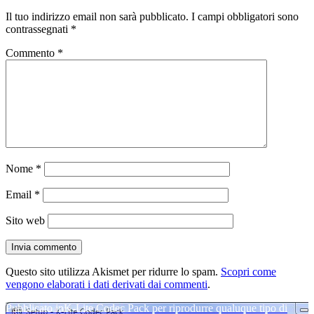
Il tuo indirizzo email non sarà pubblicato.
I campi obbligatori sono
contrassegnati
*
Commento
*
Nome
*
Email
*
Sito web
Questo sito utilizza Akismet per ridurre lo spam.
Scopri come
vengono elaborati i dati derivati dai commenti
.
Navigazione
Pubblicato in
K-Lite Codec Pack per riprodurre qualuque tipo di