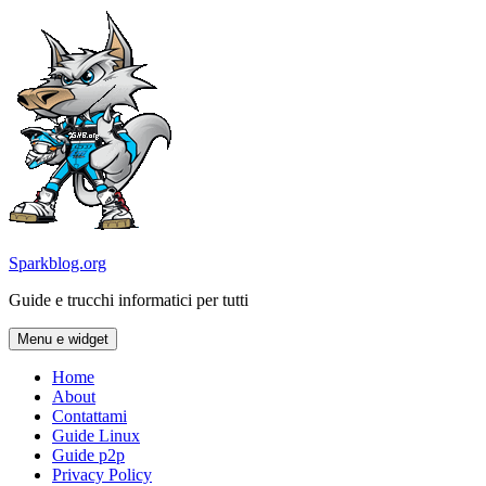
Vai
al
contenuto
Sparkblog.org
Guide e trucchi informatici per tutti
Menu e widget
Home
About
Contattami
Guide Linux
Guide p2p
Privacy Policy