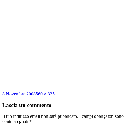
Scritto
Dimensione
8 Novembre 2008
560 × 325
il
reale
Lascia un commento
Il tuo indirizzo email non sarà pubblicato.
I campi obbligatori sono
contrassegnati
*