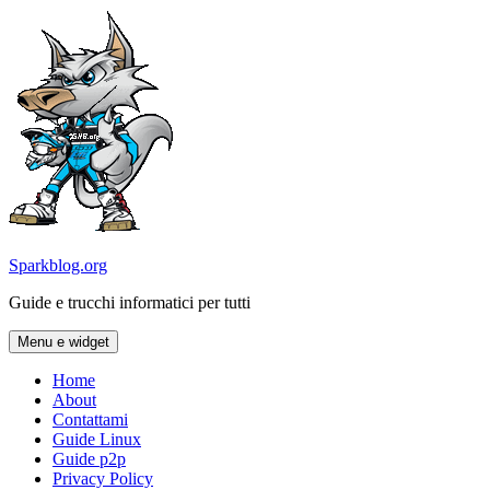
Vai
al
contenuto
Sparkblog.org
Guide e trucchi informatici per tutti
Menu e widget
Home
About
Contattami
Guide Linux
Guide p2p
Privacy Policy