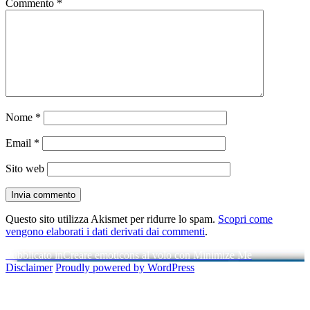
Commento
*
Nome
*
Email
*
Sito web
Questo sito utilizza Akismet per ridurre lo spam.
Scopri come
vengono elaborati i dati derivati dai commenti
.
Navigazione
Pubblicato in
Creare emoticons al volo con Minimize Me
Disclaimer
Proudly powered by WordPress
articoli