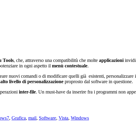
 Tools
, che, attraverso una compatibilitù che molte
applicazioni
invid
potenziare in ogni aspetto il
menù contestuale
.
eare nuovi comandi o di modificare quelli già esistenti, personalizzare 
’
alto livello di personalizzazione
proprosto dal software in questione.
operazioni
inter-file
. Un must-have da inserire fra i programmi non app
Tag
ows
7
,
Grafica
,
mail
,
Software
,
Vista
,
Windows