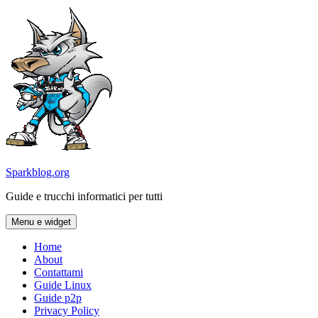
Vai
al
contenuto
Sparkblog.org
Guide e trucchi informatici per tutti
Menu e widget
Home
About
Contattami
Guide Linux
Guide p2p
Privacy Policy