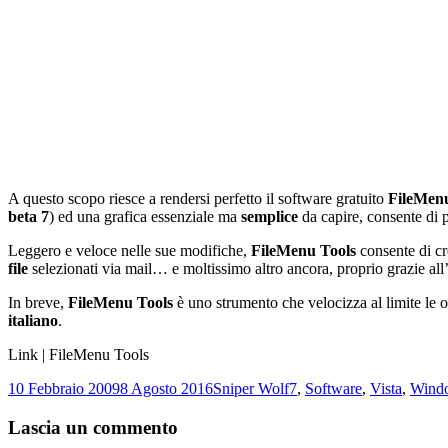
A questo scopo riesce a rendersi perfetto il software gratuito
FileMenu
beta 7
) ed una grafica essenziale ma
semplice
da capire, consente di 
Leggero e veloce nelle sue modifiche,
FileMenu Tools
consente di cr
file
selezionati via mail… e moltissimo altro ancora, proprio grazie all
In breve,
FileMenu Tools
è uno strumento che velocizza al limite le 
italiano
.
Link | FileMenu Tools
Scritto
Autore
Categorie
10 Febbraio 2009
8 Agosto 2016
Sniper Wolf
7
,
Software
,
Vista
,
Wind
il
Lascia un commento