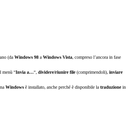
iano (da
Windows 98
a
Windows Vista
, compreso l’ancora in fase
il menù “
Invia a…
“,
dividere/riunire file
(comprimendoli),
inviare
ena
Windows
è installato, anche perché è disponibile la
traduzione
in