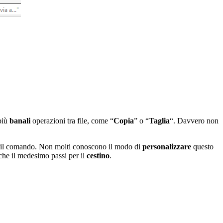
più
banali
operazioni tra file, come “
Copia
” o “
Taglia
“. Davvero non
 il comando. Non molti conoscono il modo di
personalizzare
questo
a che il medesimo passi per il
cestino
.