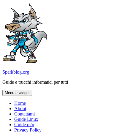
Vai
al
contenuto
Sparkblog.org
Guide e trucchi informatici per tutti
Menu e widget
Home
About
Contattami
Guide Linux
Guide p2p
Privacy Policy