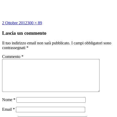
Scritto
Dimensione
2 Ottobre 2012
300 × 89
il
reale
Lascia un commento
Il tuo indirizzo email non sarà pubblicato.
I campi obbligatori sono
contrassegnati
*
Commento
*
Nome
*
Email
*