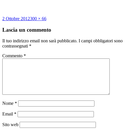
Scritto
Dimensione
2 Ottobre 2012
300 × 66
il
reale
Lascia un commento
Il tuo indirizzo email non sarà pubblicato.
I campi obbligatori sono
contrassegnati
*
Commento
*
Nome
*
Email
*
Sito web