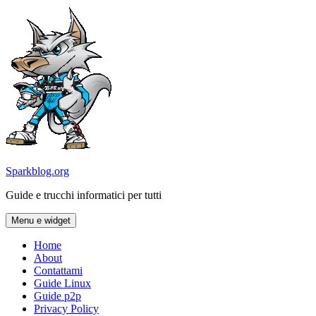
Vai
al
contenuto
Sparkblog.org
Guide e trucchi informatici per tutti
Menu e widget
Home
About
Contattami
Guide Linux
Guide p2p
Privacy Policy