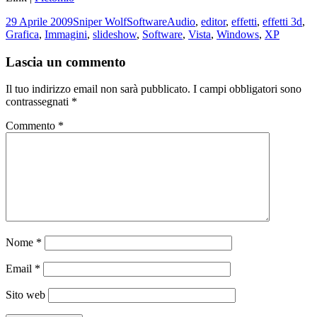
Scritto
Autore
Categorie
Tag
29 Aprile 2009
Sniper Wolf
Software
Audio
,
editor
,
effetti
,
effetti 3d
,
il
Grafica
,
Immagini
,
slideshow
,
Software
,
Vista
,
Windows
,
XP
Lascia un commento
Il tuo indirizzo email non sarà pubblicato.
I campi obbligatori sono
contrassegnati
*
Commento
*
Nome
*
Email
*
Sito web