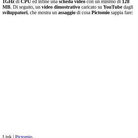
1GHz
di
CPU
ed infine una
scheda video
con un minimo di
128
MB
. Di seguito, un
video dimostrativo
caricato su
YouTube
dagli
sviluppatori
, che mostra un
assaggio
di cosa
Pictomio
sappia fare:
Link |
Pictomio