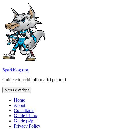
Vai
al
contenuto
Sparkblog.org
Guide e trucchi informatici per tutti
Menu e widget
Home
About
Contattami
Guide Linux
Guide p2p
Privacy Policy