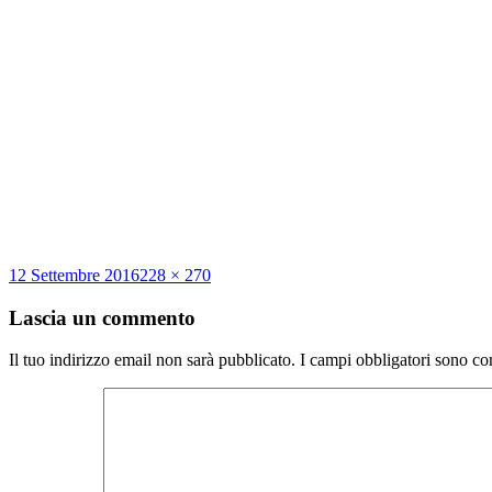
Scritto
Dimensione
12 Settembre 2016
228 × 270
il
reale
Lascia un commento
Il tuo indirizzo email non sarà pubblicato.
I campi obbligatori sono co