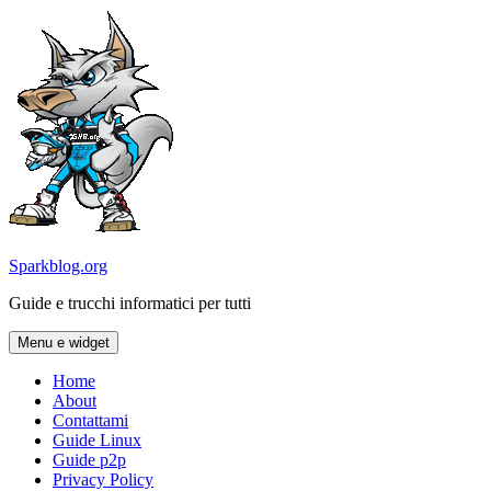
Vai
al
contenuto
Sparkblog.org
Guide e trucchi informatici per tutti
Menu e widget
Home
About
Contattami
Guide Linux
Guide p2p
Privacy Policy