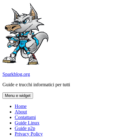
Vai
al
contenuto
Sparkblog.org
Guide e trucchi informatici per tutti
Menu e widget
Home
About
Contattami
Guide Linux
Guide p2p
Privacy Policy