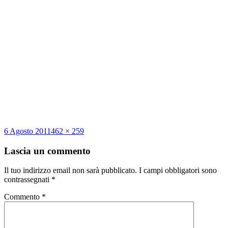
Scritto
Dimensione
6 Agosto 2011
462 × 259
il
reale
Lascia un commento
Il tuo indirizzo email non sarà pubblicato.
I campi obbligatori sono
contrassegnati
*
Commento
*