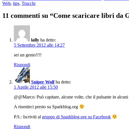
il
Web
,
tips
,
Trucchi
11 commenti su “Come scaricare libri da 
lally
ha detto:
5 Settembre 2012 alle 14:27
sei un genio!!!!
Rispondi
Sniper Wolf
ha detto:
1 Aprile 2012 alle 15:50
@@Marco: Può capitare, alcune volte, che il pulsante in alcuni l
A risentirci presto su Sparkblog.org
P.S.: Iscriviti al
gruppo di Sparkblog.org su Facebook
Rispondi