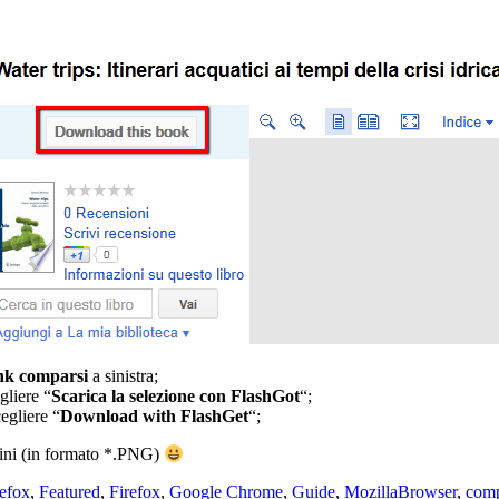
link comparsi
a sinistra;
gliere “
Scarica la selezione con FlashGot
“;
cegliere “
Download with FlashGet
“;
gini (in formato *.PNG)
Tag
refox
,
Featured
,
Firefox
,
Google Chrome
,
Guide
,
Mozilla
Browser
,
comp