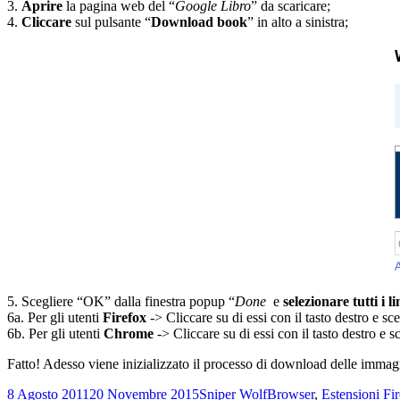
3.
Aprire
la pagina web del “
Google Libro
” da scaricare;
4.
Cliccare
sul pulsante “
Download book
” in alto a sinistra;
5. Scegliere “OK” dalla finestra popup “
Done
e
selezionare tutti i 
6a. Per gli utenti
Firefox
-> Cliccare su di essi con il tasto destro e sce
6b. Per gli utenti
Chrome
-> Cliccare su di essi con il tasto destro e s
Fatto! Adesso viene inizializzato il processo di download delle imma
Scritto
Autore
Categorie
8 Agosto 2011
20 Novembre 2015
Sniper Wolf
Browser
,
Estensioni Fi