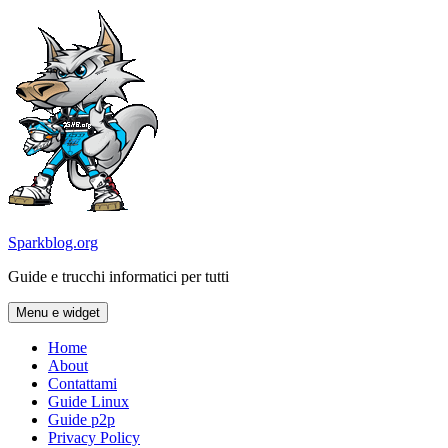
Vai
al
contenuto
Sparkblog.org
Guide e trucchi informatici per tutti
Menu e widget
Home
About
Contattami
Guide Linux
Guide p2p
Privacy Policy