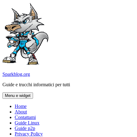
Vai
al
contenuto
Sparkblog.org
Guide e trucchi informatici per tutti
Menu e widget
Home
About
Contattami
Guide Linux
Guide p2p
Privacy Policy