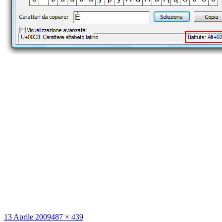
Scritto
Dimensione
13 Aprile 2009
487 × 439