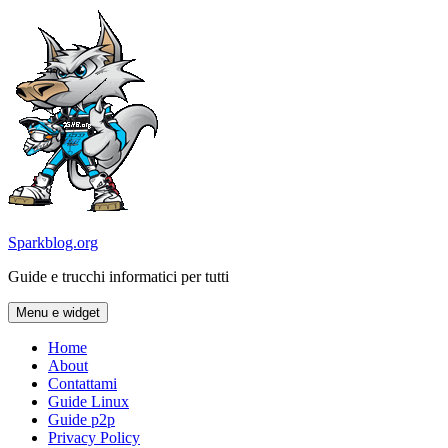
Vai
al
contenuto
Sparkblog.org
Guide e trucchi informatici per tutti
Menu e widget
Home
About
Contattami
Guide Linux
Guide p2p
Privacy Policy