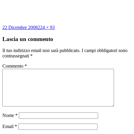
Scritto
Dimensione
22 Dicembre 2008
224 × 93
il
reale
Lascia un commento
Il tuo indirizzo email non sarà pubblicato.
I campi obbligatori sono
contrassegnati
*
Commento
*
Nome
*
Email
*