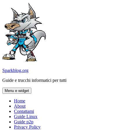
Vai
al
contenuto
Sparkblog.org
Guide e trucchi informatici per tutti
Menu e widget
Home
About
Contattami
Guide Linux
Guide p2p
Privacy Policy