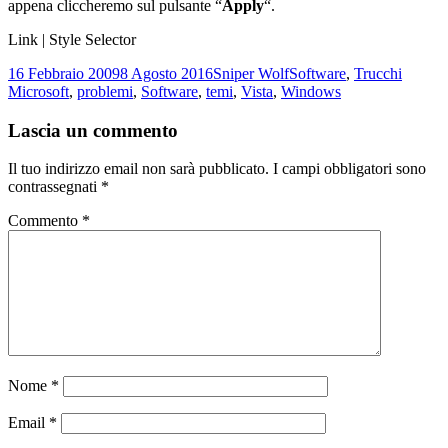
appena cliccheremo sul pulsante “
Apply
“.
Link | Style Selector
Scritto
Autore
Categorie
Tag
16 Febbraio 2009
8 Agosto 2016
Sniper Wolf
Software
,
Trucchi
il
Microsoft
,
problemi
,
Software
,
temi
,
Vista
,
Windows
Lascia un commento
Il tuo indirizzo email non sarà pubblicato.
I campi obbligatori sono
contrassegnati
*
Commento
*
Nome
*
Email
*