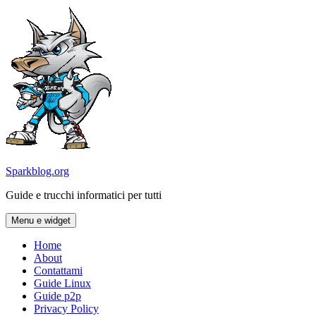
Vai
al
contenuto
Sparkblog.org
Guide e trucchi informatici per tutti
Menu e widget
Home
About
Contattami
Guide Linux
Guide p2p
Privacy Policy