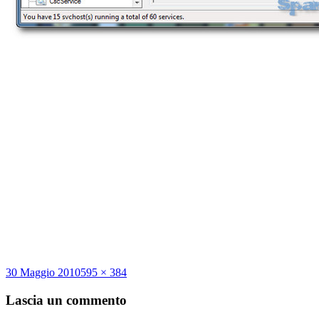
Scritto
Dimensione
30 Maggio 2010
595 × 384
il
reale
Lascia un commento