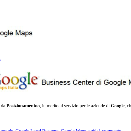
s
a da
Posizionamentoo
, in merito al servizio per le aziende di
Google
, c
Tag
su
a
google
,
Google Local Business
,
Google Maps
,
guida
1 commento