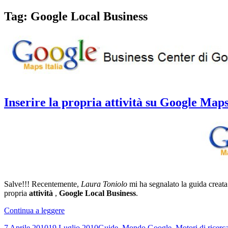
Tag:
Google Local Business
Inserire la propria attività su Google Map
Salve!!! Recentemente,
Laura Toniolo
mi ha segnalato la guida creat
propria
attività
,
Google Local Business
.
Inserire
Continua a leggere
la
Scritto
Categorie
7 Aprile 2010
19 Luglio 2010
Guide
,
Mondo Google
,
Motori di ricerc