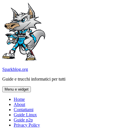
Vai
al
contenuto
Sparkblog.org
Guide e trucchi informatici per tutti
Menu e widget
Home
About
Contattami
Guide Linux
Guide p2p
Privacy Policy