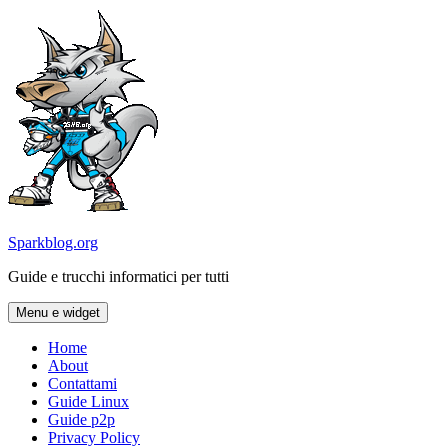
Vai
al
contenuto
Sparkblog.org
Guide e trucchi informatici per tutti
Menu e widget
Home
About
Contattami
Guide Linux
Guide p2p
Privacy Policy