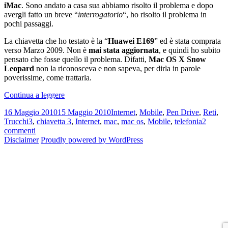
iMac
. Sono andato a casa sua abbiamo risolto il problema e dopo
avergli fatto un breve “
interrogatorio
“, ho risolto il problema in
pochi passaggi.
La chiavetta che ho testato è la “
Huawei E169
” ed è stata comprata
verso Marzo 2009. Non è
mai stata aggiornata
, e quindi ho subito
pensato che fosse quello il problema. Difatti,
Mac OS X Snow
Leopard
non la riconosceva e non sapeva, per dirla in parole
poverissime, come trattarla.
Chiavetta
Continua a leggere
3
Scritto
Categorie
16 Maggio 2010
15 Maggio 2010
Internet
,
Mobile
,
Pen Drive
,
Reti
,
e
il
Tag
Trucchi
3
,
chiavetta 3
,
Internet
,
mac
,
mac os
,
Mobile
,
telefonia
2
iMac:
su
commenti
come
Chiavetta
Disclaimer
Proudly powered by WordPress
farli
3
lavorare
e
assieme
iMac:
come
farli
lavorare
assieme