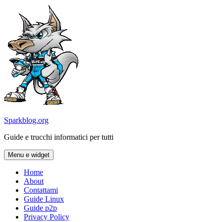
Vai
al
contenuto
Sparkblog.org
Guide e trucchi informatici per tutti
Menu e widget
Home
About
Contattami
Guide Linux
Guide p2p
Privacy Policy