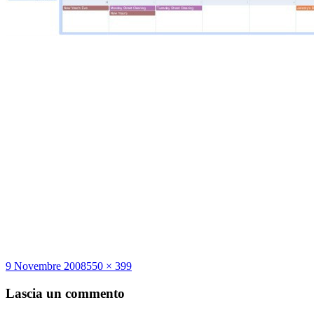
Scritto
Dimensione
9 Novembre 2008
550 × 399
il
reale
Lascia un commento