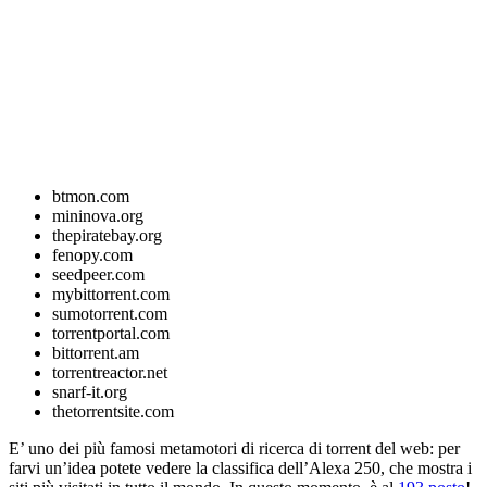
btmon.com
mininova.org
thepiratebay.org
fenopy.com
seedpeer.com
mybittorrent.com
sumotorrent.com
torrentportal.com
bittorrent.am
torrentreactor.net
snarf-it.org
thetorrentsite.com
E’ uno dei più famosi metamotori di ricerca di torrent del web: per
farvi un’idea potete vedere la classifica dell’Alexa 250, che mostra i