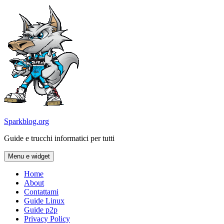
Vai
al
contenuto
Sparkblog.org
Guide e trucchi informatici per tutti
Menu e widget
Home
About
Contattami
Guide Linux
Guide p2p
Privacy Policy