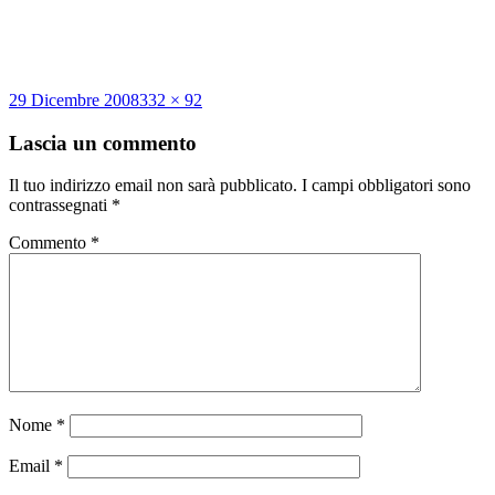
Scritto
Dimensione
29 Dicembre 2008
332 × 92
il
reale
Lascia un commento
Il tuo indirizzo email non sarà pubblicato.
I campi obbligatori sono
contrassegnati
*
Commento
*
Nome
*
Email
*