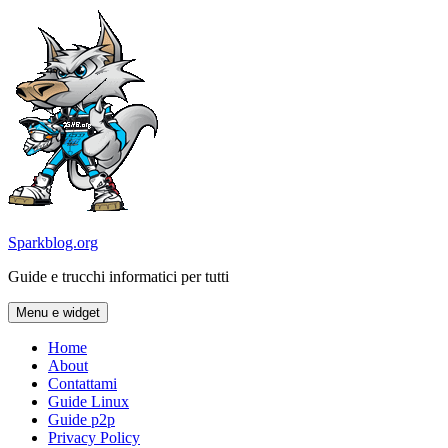
Vai
al
contenuto
Sparkblog.org
Guide e trucchi informatici per tutti
Menu e widget
Home
About
Contattami
Guide Linux
Guide p2p
Privacy Policy