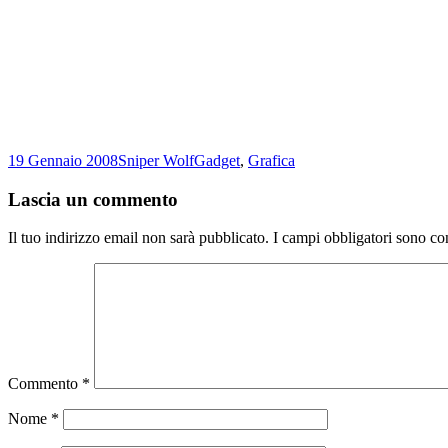
Scritto
Autore
Categorie
19 Gennaio 2008
Sniper Wolf
Gadget
,
Grafica
il
Lascia un commento
Il tuo indirizzo email non sarà pubblicato.
I campi obbligatori sono co
Commento
*
Nome
*