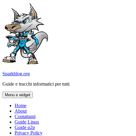
Vai
al
contenuto
Sparkblog.org
Guide e trucchi informatici per tutti
Menu e widget
Home
About
Contattami
Guide Linux
Guide p2p
Privacy Policy