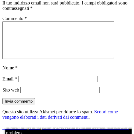
Il tuo indirizzo email non sarà pubblicato.
I campi obbligatori sono
contrassegnati
*
Commento
*
Nome
*
Email
*
Sito web
Questo sito utilizza Akismet per ridurre lo spam.
Scopri come
vengono elaborati i dati derivati dai commenti
.
Navigazione
Pubblicato in
[Guida]Windows: Avvio Lento – Ecco come risolvere
il problema