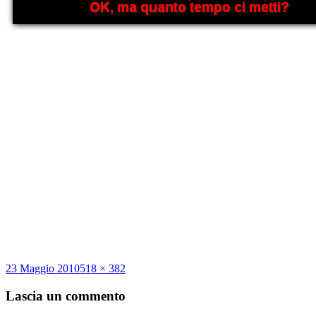
Scritto
Dimensione
23 Maggio 2010
518 × 382
il
reale
Lascia un commento