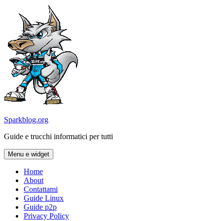
Vai
al
contenuto
Sparkblog.org
Guide e trucchi informatici per tutti
Menu e widget
Home
About
Contattami
Guide Linux
Guide p2p
Privacy Policy