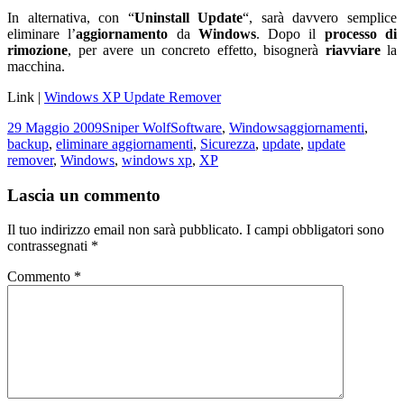
In alternativa, con “
Uninstall Update
“, sarà davvero semplice
eliminare l’
aggiornamento
da
Windows
. Dopo il
processo di
rimozione
, per avere un concreto effetto, bisognerà
riavviare
la
macchina.
Link |
Windows XP Update Remover
Scritto
Autore
Categorie
Tag
29 Maggio 2009
Sniper Wolf
Software
,
Windows
aggiornamenti
,
il
backup
,
eliminare aggiornamenti
,
Sicurezza
,
update
,
update
remover
,
Windows
,
windows xp
,
XP
Lascia un commento
Il tuo indirizzo email non sarà pubblicato.
I campi obbligatori sono
contrassegnati
*
Commento
*