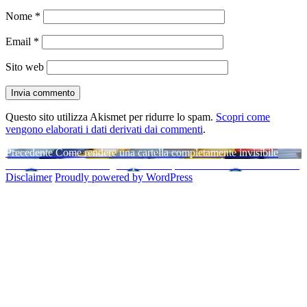
Nome
*
Email
*
Sito web
Questo sito utilizza Akismet per ridurre lo spam.
Scopri come
vengono elaborati i dati derivati dai commenti
.
Navigazione
Articolo
Precedente
Come rendere una cartella completamente invisibile
precedente:
Articolo
Successivo
Risolvere la gran parte dei problemi con Microsoft Fix It
articoli
successivo:
Disclaimer
Proudly powered by WordPress