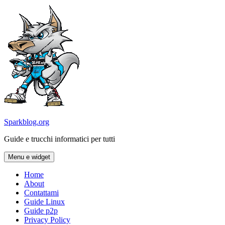
Vai
al
contenuto
Sparkblog.org
Guide e trucchi informatici per tutti
Menu e widget
Home
About
Contattami
Guide Linux
Guide p2p
Privacy Policy