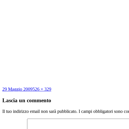
Scritto
Dimensione
29 Maggio 2009
526 × 329
il
reale
Lascia un commento
Il tuo indirizzo email non sarà pubblicato.
I campi obbligatori sono co