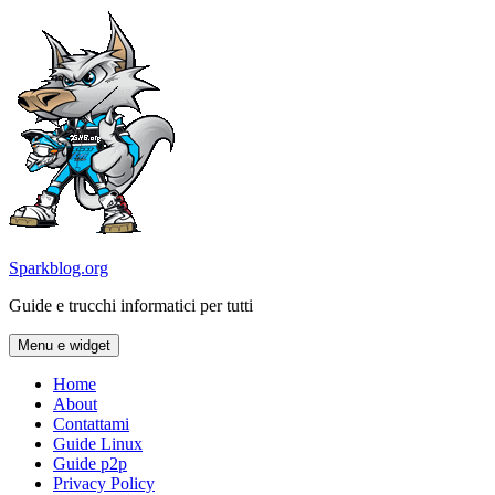
Vai
al
contenuto
Sparkblog.org
Guide e trucchi informatici per tutti
Menu e widget
Home
About
Contattami
Guide Linux
Guide p2p
Privacy Policy