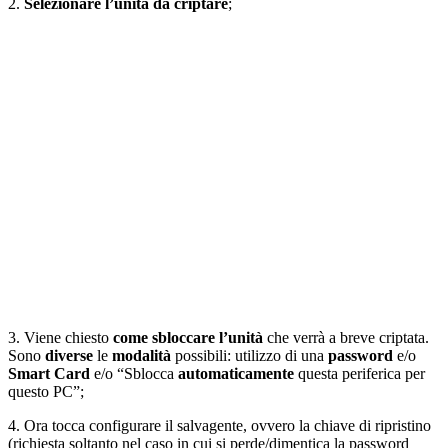
2.
Selezionare l’unità da criptare
;
3. Viene chiesto
come sbloccare l’unità
che verrà a breve criptata.
Sono
diverse
le
modalità
possibili: utilizzo di una
password
e/o
Smart Card
e/o “Sblocca
automaticamente
questa periferica per
questo PC”;
4. Ora tocca configurare il salvagente, ovvero la chiave di ripristino
(richiesta soltanto nel caso in cui si perde/dimentica la password