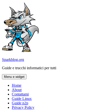
Vai
al
contenuto
Sparkblog.org
Guide e trucchi informatici per tutti
Menu e widget
Home
About
Contattami
Guide Linux
Guide p2p
Privacy Policy