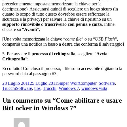
precedentemente impostatamemorizzare la chiave per la
decriptazione). Assicurarsi quindi di scegliere un luogo sicuro (in
quanto lo scopo di tutto questo dovrebbe essere rafforzare la
sicurezza e la privacy) per salvare la chiave di ripristino su un
supporto rimovibile
o
trascriverlo con penna e carta
. Infine,
cliccare su “
Avanti
“;
[Una volta memorizzata la chiave “
come file
” o su “
USB Flash
“,
comparirà una notifica in basso a destra che conferma il salvataggio]
5. Per avviare il
processo di crittografia
, scegliere “
Avvia
Crittografia
“;
Ecco fatto! Concluso il processo, i file sono accessibile digitando la
password data al passaggio #3.
Scritto
Autore
Categorie
28 Luglio 2011
25 Luglio 2011
Sniper Wolf
Computer
,
Software
,
il
Tag
Trucchi
Software
,
tips
,
Trucchi
,
Windows 7
,
windows vista
Un commento su “Come abilitare e usare
BitLocker in Windows 7”