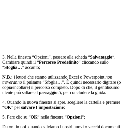
3. Nella finestra “Opzioni”, passare alla scheda “
Salvataggio
“.
Cambiare quindi il “
Percorso Predefinito
” cliccando sullo
“
Sfoglia…
” accanto;
N.B.:
i lettori che stanno utilizzando Excel o Powerpoint
non
troveranno
il pulsante “Sfoglia…”. È quindi necessario digitare (o
copia/incollare) il percorso completo. Dopo di che, il gentilissimo
utente puà saltare al
passaggio 5
, per concludere la guida.
4. Quando la nuova finestra si apre, scegliere la cartella e premere
“
OK
” per
salvare l’impostazione
;
5. Fare clic su “
OK
” nella finestra “
Opzioni
“;
Da ora in poi, quando salviamo i nostri nuovi o vecchi documenti