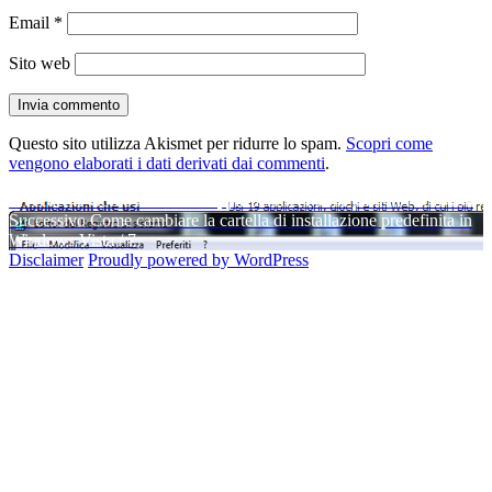
Email
*
Sito web
Questo sito utilizza Akismet per ridurre lo spam.
Scopri come
vengono elaborati i dati derivati dai commenti
.
Navigazione
Articolo
Precedente
Come rimuovere applicazioni di terze parti in Facebook
precedente:
Articolo
Successivo
Come cambiare la cartella di installazione predefinita in
articoli
successivo:
Windows Vista / 7
Disclaimer
Proudly powered by WordPress