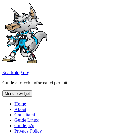
Vai
al
contenuto
Sparkblog.org
Guide e trucchi informatici per tutti
Menu e widget
Home
About
Contattami
Guide Linux
Guide p2p
Privacy Policy