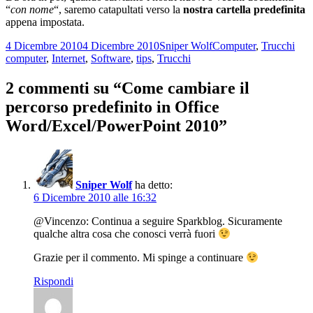
“
con nome
“, saremo catapultati verso la
nostra cartella predefinita
appena impostata.
Scritto
Autore
Categorie
Tag
4 Dicembre 2010
4 Dicembre 2010
Sniper Wolf
Computer
,
Trucchi
il
computer
,
Internet
,
Software
,
tips
,
Trucchi
2 commenti su “Come cambiare il
percorso predefinito in Office
Word/Excel/PowerPoint 2010”
Sniper Wolf
ha detto:
6 Dicembre 2010 alle 16:32
@Vincenzo: Continua a seguire Sparkblog. Sicuramente
qualche altra cosa che conosci verrà fuori
Grazie per il commento. Mi spinge a continuare
Rispondi