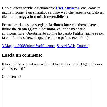
Uno di questi
servizi
è sicuramente
FileDestructor
, che, come fa
intuire il nome, è un simpatico servizio web che, appena caricato un
file, lo
danneggia in modo irreversibile
=)
Per utilizzarlo basterà scegliere la
dimensione
che dovrà avere il
futuro
file danneggiato
,
il formato
, ed infine mandarlo
all’inceneritore. Onestamente non ne ho capito l’utilità, anche se per
fare un brutto scherzo a qualche amico può essere utile =)
Scritto
Autore
Categorie
3 Maggio 2008
Sniper Wolf
Internet
,
Servizi Web
,
Trucchi
il
Lascia un commento
Il tuo indirizzo email non sarà pubblicato.
I campi obbligatori sono
contrassegnati
*
Commento
*