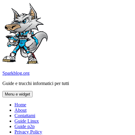
Vai
al
contenuto
Sparkblog.org
Guide e trucchi informatici per tutti
Menu e widget
Home
About
Contattami
Guide Linux
Guide p2p
Privacy Policy