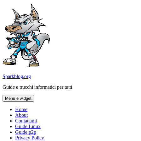
Vai
al
contenuto
Sparkblog.org
Guide e trucchi informatici per tutti
Menu e widget
Home
About
Contattami
Guide Linux
Guide p2p
Privacy Policy