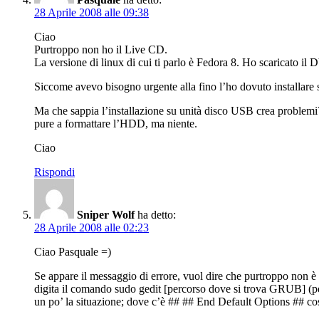
28 Aprile 2008 alle 09:38
Ciao
Purtroppo non ho il Live CD.
La versione di linux di cui ti parlo è Fedora 8. Ho scaricato i
Siccome avevo bisogno urgente alla fino l’ho dovuto installare 
Ma che sappia l’installazione su unità disco USB crea problemi? 
pure a formattare l’HDD, ma niente.
Ciao
Rispondi
Sniper Wolf
ha detto:
28 Aprile 2008 alle 02:23
Ciao Pasquale =)
Se appare il messaggio di errore, vuol dire che purtroppo non è 
digita il comando sudo gedit [percorso dove si trova GRUB] (per
un po’ la situazione; dove c’è ## ## End Default Options ## cos