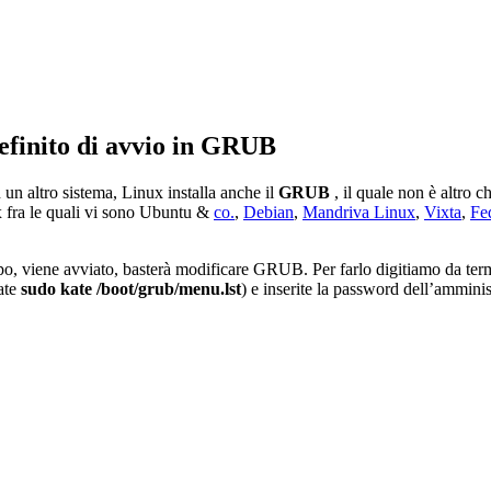
efinito di avvio in GRUB
un altro sistema, Linux installa anche il
GRUB
, il quale non è altro c
ux fra le quali vi sono Ubuntu &
co.
,
Debian
,
Mandriva Linux
,
Vixta
,
Fe
mpo, viene avviato, basterà modificare GRUB. Per farlo digitiamo da te
ate
sudo kate /boot/grub/menu.lst
) e inserite la password dell’amminis