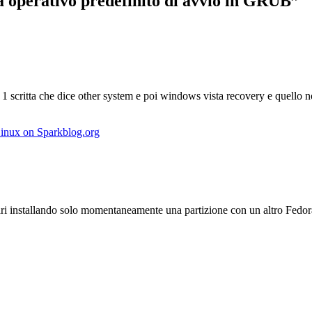
a operativo predefinito di avvio in GRUB”
 1 scritta che dice other system e poi windows vista recovery e quello 
Linux on Sparkblog.org
gari installando solo momentaneamente una partizione con un altro Fedora