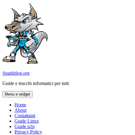
Vai
al
contenuto
Sparkblog.org
Guide e trucchi informatici per tutti
Menu e widget
Home
About
Contattami
Guide Linux
Guide p2p
Privacy Policy