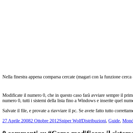
Nella finestra appena comparsa cercate (magari con la funzione cerca d
Modificate il numero 0, che in questo caso farà avviare sempre il pri
numero 0, tutti i sistemi della lista fino a Windows e inserite quel num
Salvate il file, e provate a riavviare il pc. Se avete fatto tutto corretta
Scritto
Autore
Categorie
27 Aprile 2008
2 Ottobre 2012
Sniper Wolf
Distribuzioni
,
Guide
,
Mond
il