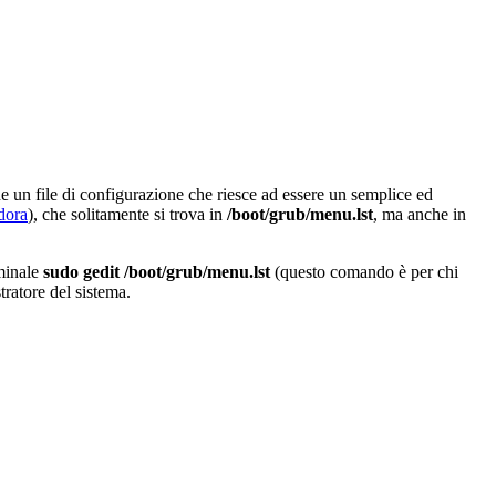
he un file di configurazione che riesce ad essere un semplice ed
dora
), che solitamente si trova in
/boot/grub/menu.lst
, ma anche in
rminale
sudo gedit /boot/grub/menu.lst
(questo comando è per chi
tratore del sistema.