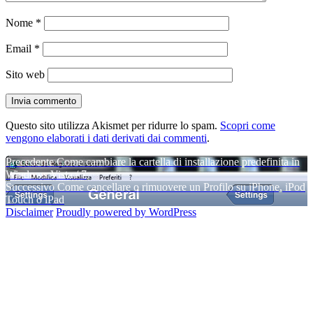
Nome
*
Email
*
Sito web
Questo sito utilizza Akismet per ridurre lo spam.
Scopri come
vengono elaborati i dati derivati dai commenti
.
Navigazione
Articolo
Precedente
Come cambiare la cartella di installazione predefinita in
precedente:
Windows Vista / 7
articoli
Articolo
Successivo
Come cancellare o rimuovere un Profilo su iPhone, iPod
successivo:
Touch o iPad
Disclaimer
Proudly powered by WordPress