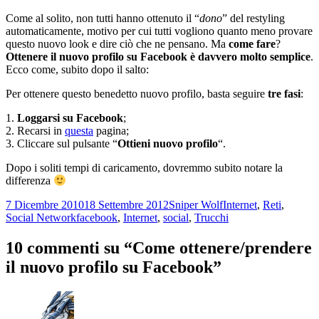
Come al solito, non tutti hanno ottenuto il “
dono
” del restyling
automaticamente, motivo per cui tutti vogliono quanto meno provare
questo nuovo look e dire ciò che ne pensano. Ma
come fare
?
Ottenere il nuovo profilo su Facebook è davvero molto semplice
.
Ecco come, subito dopo il salto:
Per ottenere questo benedetto nuovo profilo, basta seguire
tre fasi
:
1.
Loggarsi su Facebook
;
2. Recarsi in
questa
pagina;
3. Cliccare sul pulsante “
Ottieni nuovo profilo
“.
Dopo i soliti tempi di caricamento, dovremmo subito notare la
differenza
Scritto
Autore
Categorie
7 Dicembre 2010
18 Settembre 2012
Sniper Wolf
Internet
,
Reti
,
il
Tag
Social Network
facebook
,
Internet
,
social
,
Trucchi
10 commenti su “Come ottenere/prendere
il nuovo profilo su Facebook”