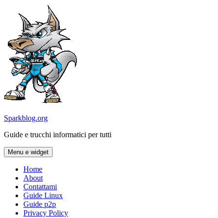
Vai
al
contenuto
Sparkblog.org
Guide e trucchi informatici per tutti
Menu e widget
Home
About
Contattami
Guide Linux
Guide p2p
Privacy Policy