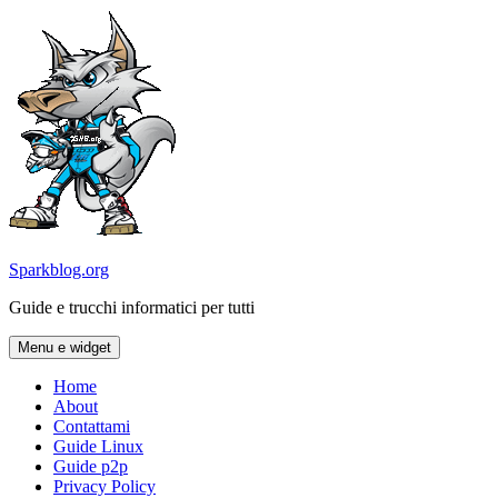
Vai
al
contenuto
Sparkblog.org
Guide e trucchi informatici per tutti
Menu e widget
Home
About
Contattami
Guide Linux
Guide p2p
Privacy Policy