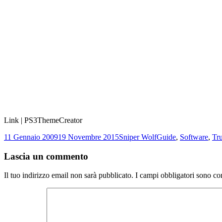
Link | PS3ThemeCreator
Scritto
Autore
Categorie
11 Gennaio 2009
19 Novembre 2015
Sniper Wolf
Guide
,
Software
,
Tr
il
Lascia un commento
Il tuo indirizzo email non sarà pubblicato.
I campi obbligatori sono co