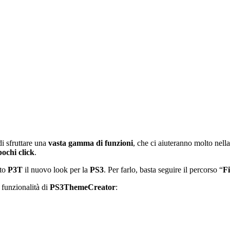
di sfruttare una
vasta gamma di
funzioni
, che ci aiuteranno molto nell
pochi click
.
ato
P3T
il nuovo look per la
PS3
. Per farlo, basta seguire il percorso “
Fi
 funzionalità di
PS3ThemeCreator
: