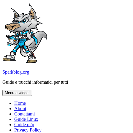
Vai
al
contenuto
Sparkblog.org
Guide e trucchi informatici per tutti
Menu e widget
Home
About
Contattami
Guide Linux
Guide p2p
Privacy Policy