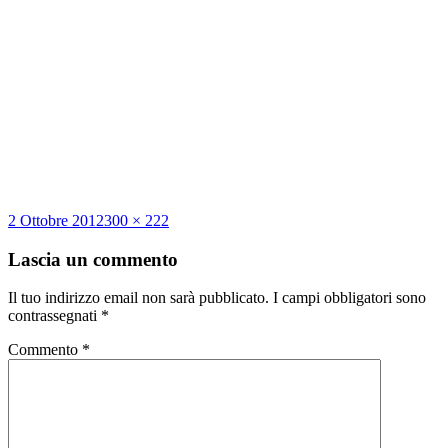
Scritto
Dimensione
2 Ottobre 2012
300 × 222
il
reale
Lascia un commento
Il tuo indirizzo email non sarà pubblicato.
I campi obbligatori sono
contrassegnati
*
Commento
*