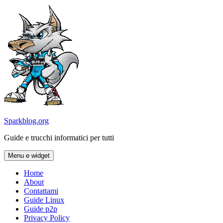
Vai
al
contenuto
Sparkblog.org
Guide e trucchi informatici per tutti
Menu e widget
Home
About
Contattami
Guide Linux
Guide p2p
Privacy Policy