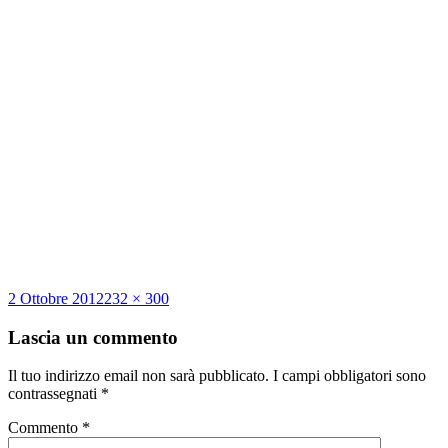
Scritto
Dimensione
2 Ottobre 2012
232 × 300
il
reale
Lascia un commento
Il tuo indirizzo email non sarà pubblicato.
I campi obbligatori sono
contrassegnati
*
Commento
*