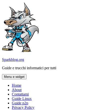
Vai
al
contenuto
Sparkblog.org
Guide e trucchi informatici per tutti
Menu e widget
Home
About
Contattami
Guide Linux
Guide p2p
Privacy Policy