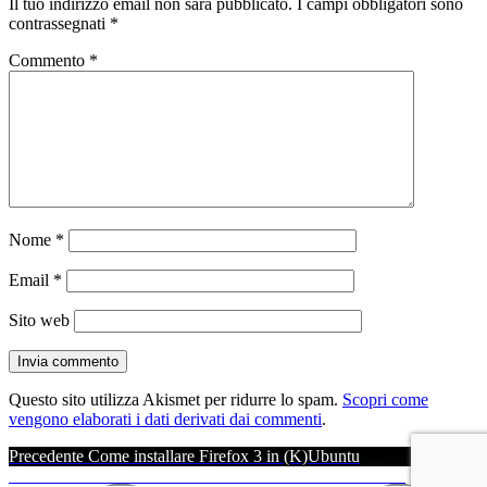
Il tuo indirizzo email non sarà pubblicato.
I campi obbligatori sono
contrassegnati
*
Commento
*
Nome
*
Email
*
Sito web
Questo sito utilizza Akismet per ridurre lo spam.
Scopri come
vengono elaborati i dati derivati dai commenti
.
Navigazione
Articolo
Precedente
Come installare Firefox 3 in (K)Ubuntu
precedente:
Articolo
Successivo
Come nascondere un account in Windows XP