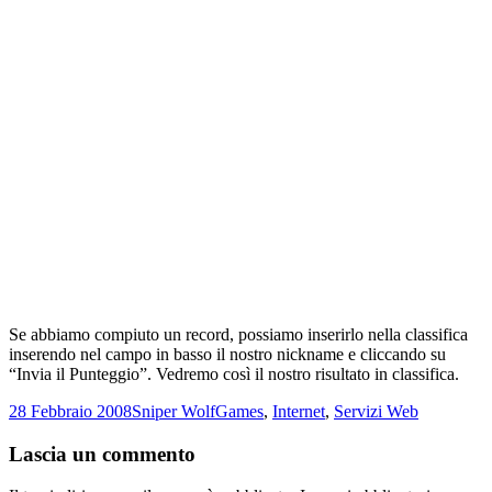
Se abbiamo compiuto un record, possiamo inserirlo nella classifica
inserendo nel campo in basso il nostro nickname e cliccando su
“Invia il Punteggio”. Vedremo così il nostro risultato in classifica.
Scritto
Autore
Categorie
28 Febbraio 2008
Sniper Wolf
Games
,
Internet
,
Servizi Web
il
Lascia un commento