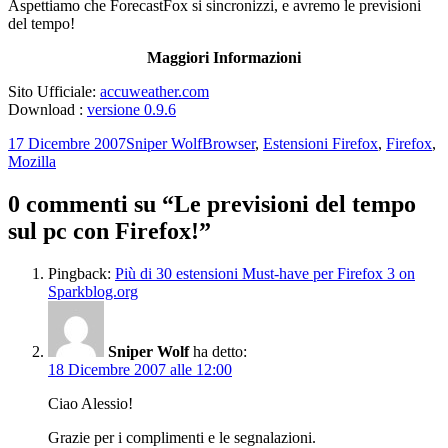
Aspettiamo che ForecastFox si sincronizzi, e avremo le previsioni
del tempo!
Maggiori Informazioni
Sito Ufficiale:
accuweather.com
Download :
versione 0.9.6
Scritto
Autore
Categorie
17 Dicembre 2007
Sniper Wolf
Browser
,
Estensioni Firefox
,
Firefox
,
il
Mozilla
0 commenti su “Le previsioni del tempo
sul pc con Firefox!”
Pingback:
Più di 30 estensioni Must-have per Firefox 3 on
Sparkblog.org
Sniper Wolf
ha detto:
18 Dicembre 2007 alle 12:00
Ciao Alessio!
Grazie per i complimenti e le segnalazioni.