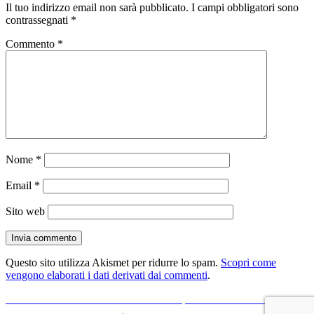
Il tuo indirizzo email non sarà pubblicato.
I campi obbligatori sono
contrassegnati
*
Commento
*
Nome
*
Email
*
Sito web
Questo sito utilizza Akismet per ridurre lo spam.
Scopri come
vengono elaborati i dati derivati dai commenti
.
Navigazione
Articolo
Precedente
Come creare un indirizzo di posta elettronica totalmente
precedente:
personalizzato