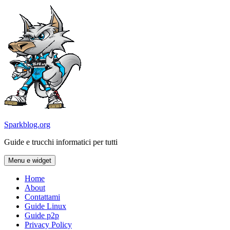
Vai
al
contenuto
Sparkblog.org
Guide e trucchi informatici per tutti
Menu e widget
Home
About
Contattami
Guide Linux
Guide p2p
Privacy Policy