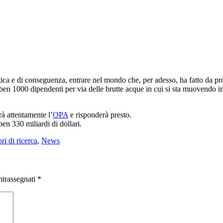
ica e di conseguenza, entrare nel mondo che, per adesso, ha fatto da p
ben 1000 dipendenti per via delle brutte acque in cui si sta muovendo in 
à attentamente l’
OPA
e risponderà presto.
ben 330 miliardi di dollari.
ri di ricerca
,
News
ntrassegnati
*