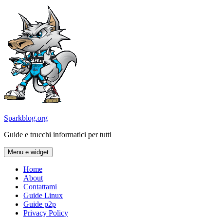
Vai
al
contenuto
Sparkblog.org
Guide e trucchi informatici per tutti
Menu e widget
Home
About
Contattami
Guide Linux
Guide p2p
Privacy Policy