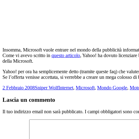
Insomma, Microsoft vuole entrare nel mondo della pubblicità informat
Come vi avevo scritto in
questo articolo
, Yahoo! ha dovuto licenziare 
della Microsoft.
Yahoo! per ora ha semplicemente detto (tramite queste faq) che valuter
Se l’offerta venisse accettata, si verrebbe a creare un mega colosso di 
Scritto
Autore
Categorie
2 Febbraio 2008
Sniper Wolf
Internet
,
Microsoft
,
Mondo Google
,
Moto
il
Lascia un commento
Il tuo indirizzo email non sarà pubblicato.
I campi obbligatori sono co