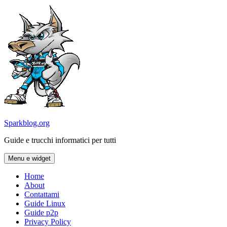
Vai
al
contenuto
Sparkblog.org
Guide e trucchi informatici per tutti
Menu e widget
Home
About
Contattami
Guide Linux
Guide p2p
Privacy Policy