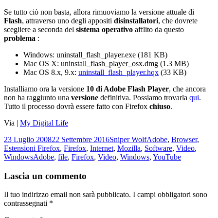
Se tutto ciò non basta, allora rimuoviamo la versione attuale di
Flash
, attraverso uno degli appositi
disinstallatori
, che dovrete
scegliere a seconda del
sistema operativo
afflito da questo
problema
:
Windows: uninstall_flash_player.exe (181 KB)
Mac OS X: uninstall_flash_player_osx.dmg (1.3 MB)
Mac OS 8.x, 9.x:
uninstall_flash_player.hqx
(33 KB)
Installiamo ora la versione
10 di Adobe Flash Player
, che ancora
non ha raggiunto una
versione
definitiva. Possiamo trovarla
qui
.
Tutto il processo dovrà essere fatto con Firefox
chiuso
.
Via |
My Digital Life
Scritto
Autore
Categorie
23 Luglio 2008
22 Settembre 2016
Sniper Wolf
Adobe
,
Browser
,
il
Estensioni Firefox
,
Firefox
,
Internet
,
Mozilla
,
Software
,
Video
,
Tag
Windows
Adobe
,
file
,
Firefox
,
Video
,
Windows
,
YouTube
Lascia un commento
Il tuo indirizzo email non sarà pubblicato.
I campi obbligatori sono
contrassegnati
*