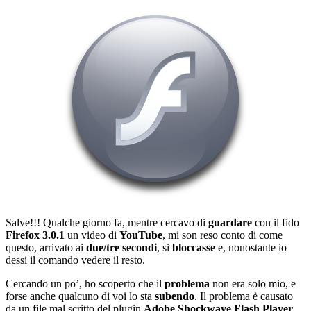
Salve!!! Qualche giorno fa, mentre cercavo di
guardare
con il fido
Firefox 3.0.1
un video di
YouTube
, mi son reso conto di come
questo, arrivato ai
due/tre secondi
, si
bloccasse
e, nonostante io
dessi il comando vedere il resto.
Cercando un po’, ho scoperto che il
problema
non era solo mio, e
forse anche qualcuno di voi lo sta
subendo
. Il problema è causato
da un file mal scritto del plugin
Adobe Shockwave Flash Player
,