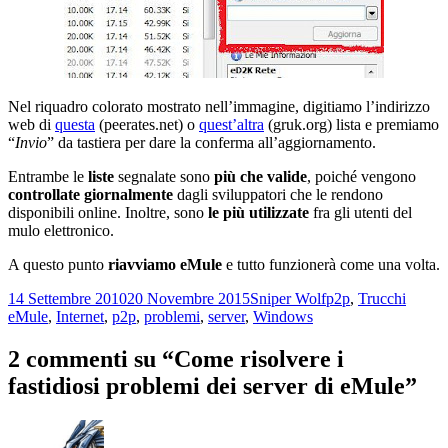
Nel riquadro colorato mostrato nell’immagine, digitiamo l’indirizzo
web di
questa
(peerates.net) o
quest’altra
(gruk.org) lista e premiamo
“
Invio
” da tastiera per dare la conferma all’aggiornamento.
Entrambe le
liste
segnalate sono
più che valide
, poiché vengono
controllate giornalmente
dagli sviluppatori che le rendono
disponibili online. Inoltre, sono
le più utilizzate
fra gli utenti del
mulo elettronico.
A questo punto
riavviamo eMule
e tutto funzionerà come una volta.
Scritto
Autore
Categorie
Tag
14 Settembre 2010
20 Novembre 2015
Sniper Wolf
p2p
,
Trucchi
il
eMule
,
Internet
,
p2p
,
problemi
,
server
,
Windows
2 commenti su “Come risolvere i
fastidiosi problemi dei server di eMule”