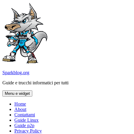
Vai
al
contenuto
Sparkblog.org
Guide e trucchi informatici per tutti
Menu e widget
Home
About
Contattami
Guide Linux
Guide p2p
Privacy Policy