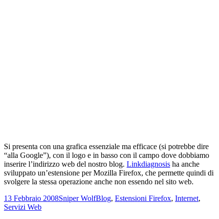
Si presenta con una grafica essenziale ma efficace (si potrebbe dire
“alla Google”), con il logo e in basso con il campo dove dobbiamo
inserire l’indirizzo web del nostro blog.
Linkdiagnosis
ha anche
sviluppato un’estensione per Mozilla Firefox, che permette quindi di
svolgere la stessa operazione anche non essendo nel sito web.
Scritto
Autore
Categorie
13 Febbraio 2008
Sniper Wolf
Blog
,
Estensioni Firefox
,
Internet
,
il
Servizi Web