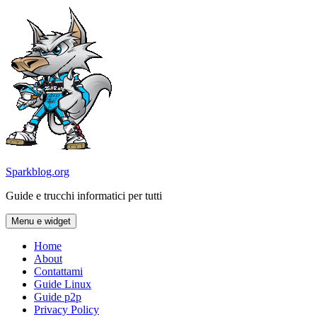
Vai
al
contenuto
Sparkblog.org
Guide e trucchi informatici per tutti
Menu e widget
Home
About
Contattami
Guide Linux
Guide p2p
Privacy Policy