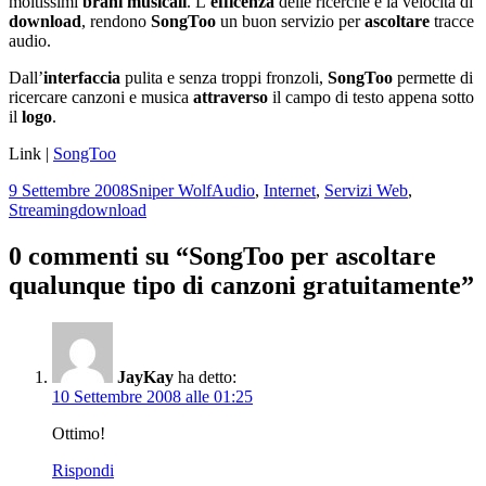
moltissimi
brani musicali
. L’
efficenza
delle ricerche e la velocità di
download
, rendono
SongToo
un buon servizio per
ascoltare
tracce
audio.
Dall’
interfaccia
pulita e senza troppi fronzoli,
SongToo
permette di
ricercare canzoni e musica
attraverso
il campo di testo appena sotto
il
logo
.
Link |
SongToo
Scritto
Autore
Categorie
9 Settembre 2008
Sniper Wolf
Audio
,
Internet
,
Servizi Web
,
il
Tag
Streaming
download
0 commenti su “SongToo per ascoltare
qualunque tipo di canzoni gratuitamente”
JayKay
ha detto:
10 Settembre 2008 alle 01:25
Ottimo!
Rispondi