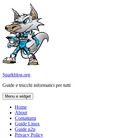
Vai
al
contenuto
Sparkblog.org
Guide e trucchi informatici per tutti
Menu e widget
Home
About
Contattami
Guide Linux
Guide p2p
Privacy Policy