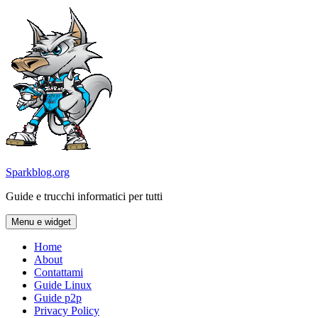
Vai
al
contenuto
Sparkblog.org
Guide e trucchi informatici per tutti
Menu e widget
Home
About
Contattami
Guide Linux
Guide p2p
Privacy Policy