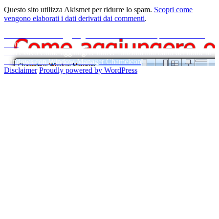
Questo sito utilizza Akismet per ridurre lo spam.
Scopri come
vengono elaborati i dati derivati dai commenti
.
Navigazione
Articolo
Precedente
Come aggiungere o rimuovere Desktop in Mac OS X
precedente:
Lion
articoli
Articolo
Successivo
Come aggiungere nuove funzioni alla barra del nome in
successivo:
Windows con Window Manager Chameleon
Disclaimer
Proudly powered by WordPress