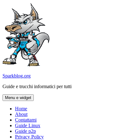
Vai
al
contenuto
Sparkblog.org
Guide e trucchi informatici per tutti
Menu e widget
Home
About
Contattami
Guide Linux
Guide p2p
Privacy Policy