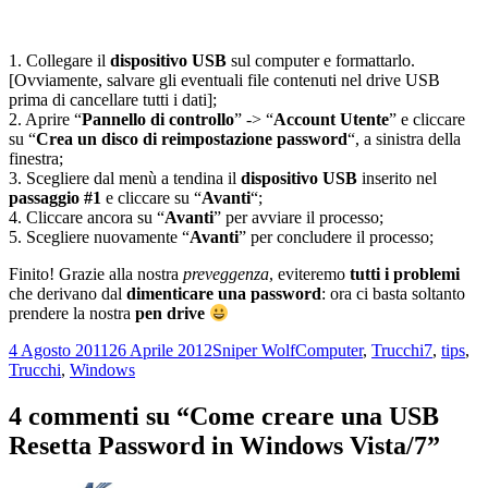
1. Collegare il
dispositivo USB
sul computer e formattarlo.
[Ovviamente, salvare gli eventuali file contenuti nel drive USB
prima di cancellare tutti i dati];
2. Aprire “
Pannello di controllo
” -> “
Account Utente
” e cliccare
su “
Crea un disco di reimpostazione password
“, a sinistra della
finestra;
3. Scegliere dal menù a tendina il
dispositivo USB
inserito nel
passaggio #1
e cliccare su “
Avanti
“;
4. Cliccare ancora su “
Avanti
” per avviare il processo;
5. Scegliere nuovamente “
Avanti
” per concludere il processo;
Finito! Grazie alla nostra
preveggenza
, eviteremo
tutti i problemi
che derivano dal
dimenticare una password
: ora ci basta soltanto
prendere la nostra
pen drive
Scritto
Autore
Categorie
Tag
4 Agosto 2011
26 Aprile 2012
Sniper Wolf
Computer
,
Trucchi
7
,
tips
,
il
Trucchi
,
Windows
4 commenti su “Come creare una USB
Resetta Password in Windows Vista/7”