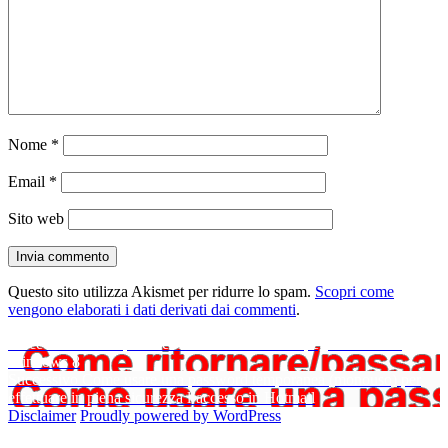
Nome
*
Email
*
Sito web
Questo sito utilizza Akismet per ridurre lo spam.
Scopri come
vengono elaborati i dati derivati dai commenti
.
Navigazione
Articolo
Precedente
Come passare/ritornare al classico spegni/riavvia in
precedente:
Windows 8
articoli
Articolo
Successivo
Come usare una password temporanea (monouso) per
successivo:
effettuare in piena sicurezza l’accesso in Hotmail
Disclaimer
Proudly powered by WordPress