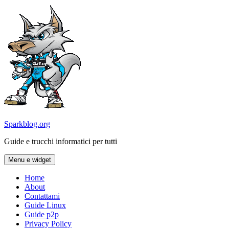
Vai
al
contenuto
Sparkblog.org
Guide e trucchi informatici per tutti
Menu e widget
Home
About
Contattami
Guide Linux
Guide p2p
Privacy Policy