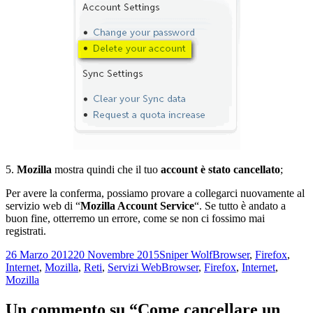
5.
Mozilla
mostra quindi che il tuo
account è stato cancellato
;
Per avere la conferma, possiamo provare a collegarci nuovamente al
servizio web di “
Mozilla Account Service
“. Se tutto è andato a
buon fine, otterremo un errore, come se non ci fossimo mai
registrati.
Scritto
Autore
Categorie
26 Marzo 2012
20 Novembre 2015
Sniper Wolf
Browser
,
Firefox
,
il
Tag
Internet
,
Mozilla
,
Reti
,
Servizi Web
Browser
,
Firefox
,
Internet
,
Mozilla
Un commento su “Come cancellare un