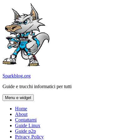
Vai
al
contenuto
Sparkblog.org
Guide e trucchi informatici per tutti
Menu e widget
Home
About
Contattami
Guide Linux
Guide p2p
Privacy Policy