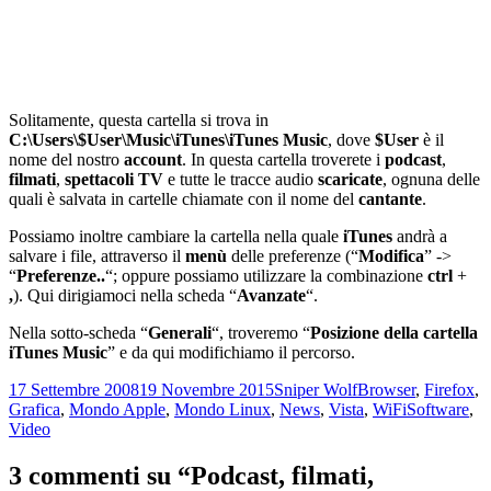
Solitamente, questa cartella si trova in
C:\Users\$User\Music\iTunes\iTunes Music
, dove
$User
è il
nome del nostro
account
. In questa cartella troverete i
podcast
,
filmati
,
spettacoli TV
e tutte le tracce audio
scaricate
, ognuna delle
quali è salvata in cartelle chiamate con il nome del
cantante
.
Possiamo inoltre cambiare la cartella nella quale
iTunes
andrà a
salvare i file, attraverso il
menù
delle preferenze (“
Modifica
” ->
“
Preferenze..
“; oppure possiamo utilizzare la combinazione
ctrl
+
,
). Qui dirigiamoci nella scheda “
Avanzate
“.
Nella sotto-scheda “
Generali
“, troveremo “
Posizione della cartella
iTunes Music
” e da qui modifichiamo il percorso.
Scritto
Autore
Categorie
17 Settembre 2008
19 Novembre 2015
Sniper Wolf
Browser
,
Firefox
,
il
Tag
Grafica
,
Mondo Apple
,
Mondo Linux
,
News
,
Vista
,
WiFi
Software
,
Video
3 commenti su “Podcast, filmati,