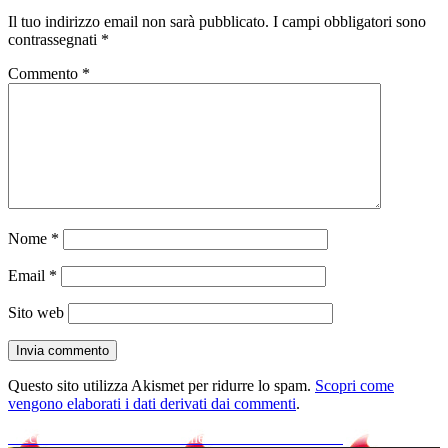
Il tuo indirizzo email non sarà pubblicato.
I campi obbligatori sono
contrassegnati
*
Commento
*
Nome
*
Email
*
Sito web
Questo sito utilizza Akismet per ridurre lo spam.
Scopri come
vengono elaborati i dati derivati dai commenti
.
Navigazione
Articolo
Precedente
Come creare un file PDF con PDFcreator