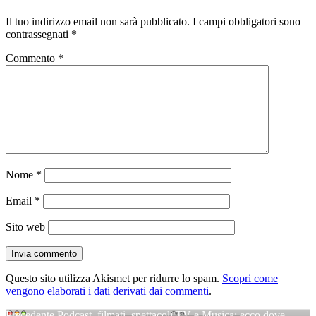
Il tuo indirizzo email non sarà pubblicato.
I campi obbligatori sono
contrassegnati
*
Commento
*
Nome
*
Email
*
Sito web
Questo sito utilizza Akismet per ridurre lo spam.
Scopri come
vengono elaborati i dati derivati dai commenti
.
Articolo
Precedente
Podcast, filmati, spettacoli TV e Musica: ecco dove