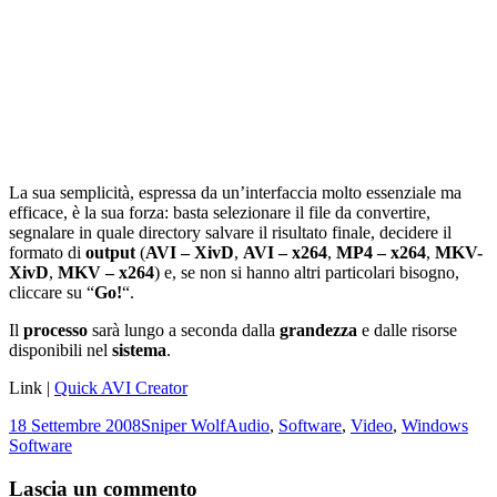
La sua semplicità, espressa da un’interfaccia molto essenziale ma
efficace, è la sua forza: basta selezionare il file da convertire,
segnalare in quale directory salvare il risultato finale, decidere il
formato di
output
(
AVI – XivD
,
AVI – x264
,
MP4 – x264
,
MKV-
XivD
,
MKV – x264
) e, se non si hanno altri particolari bisogno,
cliccare su “
Go!
“.
Il
processo
sarà lungo a seconda dalla
grandezza
e dalle risorse
disponibili nel
sistema
.
Link |
Quick AVI Creator
Scritto
Autore
Categorie
Tag
18 Settembre 2008
Sniper Wolf
Audio
,
Software
,
Video
,
Windows
il
Software
Lascia un commento