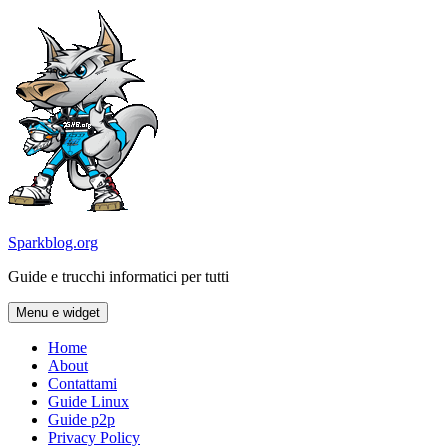
Vai
al
contenuto
Sparkblog.org
Guide e trucchi informatici per tutti
Menu e widget
Home
About
Contattami
Guide Linux
Guide p2p
Privacy Policy